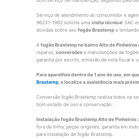
bom serviço de manutenção, seguindo padrões
Serviço de atendimento ao consumidor e agen
96231-1982 solicite uma
visita técnica
! SAC e
dúvidas sobre seu
fogão Brastemp
e tentando 
A
fogão Brastemp no bairro Alto de Pinheiros
reparos,
conversões
e manutenções de fogões 
garantia por escrito, emissão de nota fiscal e
Para aparelhos dentro de 1 ano de uso, em q
Brastemp
, e localize a assistência mais pró
Conversão fogão Brastemp realiza todos os se
bom estado de uso e conservação:
Instalação fogão Brastemp Alto de Pinheiros
fora de linha, peças originais, garantia em to
para instalação de fogão Brastemp.