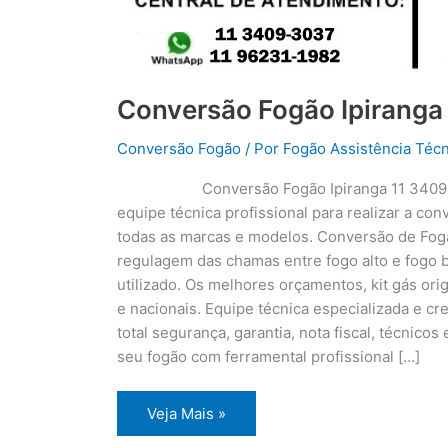
Conversão Fogão Ipiranga
Conversão Fogão
/ Por
Fogão Assistência Técn
Conversão Fogão Ipiranga 11 3409
equipe técnica profissional para realizar a co
todas as marcas e modelos. Conversão de Fogã
regulagem das chamas entre fogo alto e fogo b
utilizado. Os melhores orçamentos, kit gás or
e nacionais. Equipe técnica especializada e c
total segurança, garantia, nota fiscal, técnico
seu fogão com ferramental profissional […]
Conversão
Veja Mais »
Fogão
Ipiranga