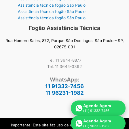
Assistência técnica fogão São Paulo
Assistência técnica fogão São Paulo
Assistência técnica fogão São Paulo
Fogão Assistência Técnica
Rua Homero Sales, 872, Parque São Domingos, São Paulo – SP,
02675-031
Tel. 11 3644-8877
Tel. 11 3644-3392
WhatsApp:
11 91332-7456
11 96231-1982
Agende Agora
(11) 91332-7456
Agende Agora
Importante: Este site faz uso de cookies que podem conter
(11) 96231-1982
Copyright © 2026 Fogão Assistência Técnica São Paulo | Criado por