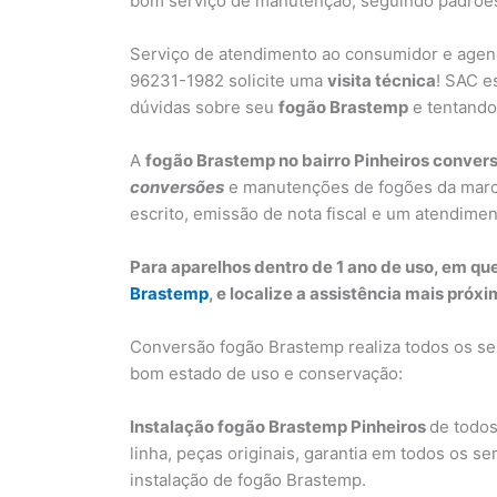
bom serviço de manutenção, seguindo padrões
Serviço de atendimento ao consumidor e agen
96231-1982 solicite uma
visita técnica
! SAC e
dúvidas sobre seu
fogão Brastemp
e tentando 
A
fogão Brastemp no bairro Pinheiros conver
conversões
e manutenções de fogões da marca 
escrito, emissão de nota fiscal e um atendimen
Para aparelhos dentro de 1 ano de uso, em q
Brastemp
, e localize a assistência mais pró
Conversão fogão Brastemp realiza todos os se
bom estado de uso e conservação:
Instalação fogão Brastemp Pinheiros
de todos
linha, peças originais, garantia em todos os s
instalação de fogão Brastemp.