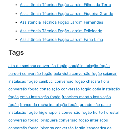
Assistência Técnica Fogão Jardim Filhos da Terra
Assistência Técnica Fogão Jardim Figueira Grande
Assistência Técnica Fogão Jardim Fernandes
Assistência Técnica Fogão Jardim Felicidade
Assistência Técnica Fogão Jardim Faria Lima
Tags
alto de santana conversão fogão
araujá instalação fogão
barueri conversão fogão
bela vista conversão fogão
cajamar
instalação fogão
cambuci conversão fogão
chácara flora
conversão fogão
consolação conversão fogão
cotia instalação
fogão
embú instalação fogão
francisco morato instalação
fogão
franco da rocha instalação fogão
grande são paulo
instalação fogão
higienópolis conversão fogão
horto florestal
conversão fogão
ibirapuera conversão fogão
interlagos
conversão fogão
ipiranga conversão fogão
itapecerica da