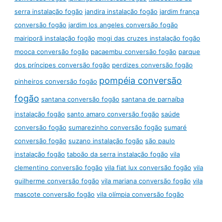
serra instalação fogão
jandira instalação fogão
jardim frança
conversão fogão
jardim los angeles conversão fogão
mairiporã instalação fogão
mogi das cruzes instalação fogão
mooca conversão fogão
pacaembu conversão fogão
parque
dos príncipes conversão fogão
perdizes conversão fogão
pompéia conversão
pinheiros conversão fogão
fogão
santana conversão fogão
santana de parnaíba
instalação fogão
santo amaro conversão fogão
saúde
conversão fogão
sumarezinho conversão fogão
sumaré
conversão fogão
suzano instalação fogão
são paulo
instalação fogão
taboão da serra instalação fogão
vila
clementino conversão fogão
vila fiat lux conversão fogão
vila
guilherme conversão fogão
vila mariana conversão fogão
vila
mascote conversão fogão
vila olímpia conversão fogão