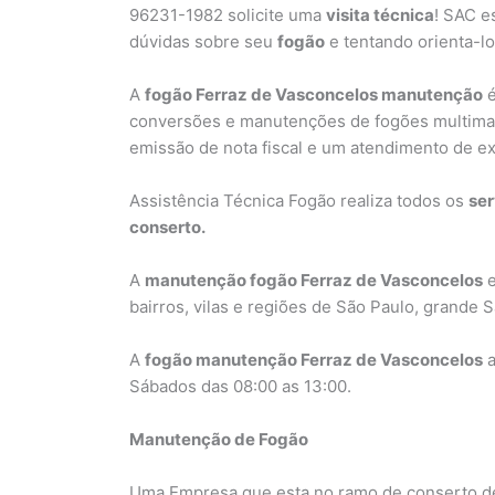
96231-1982 solicite uma
visita técnica
! SAC e
dúvidas sobre seu
fogão
e tentando orienta-lo
A
fogão Ferraz de Vasconcelos manutenção
é
conversões e manutenções de fogões multimarca
emissão de nota fiscal e um atendimento de ex
Assistência Técnica Fogão realiza todos os
ser
conserto.
A
manutenção fogão Ferraz de Vasconcelos
e
bairros, vilas e regiões de São Paulo, grande
A
fogão manutenção Ferraz de Vasconcelos
a
Sábados das 08:00 as 13:00.
Manutenção de Fogão
Uma Empresa que esta no ramo de conserto de